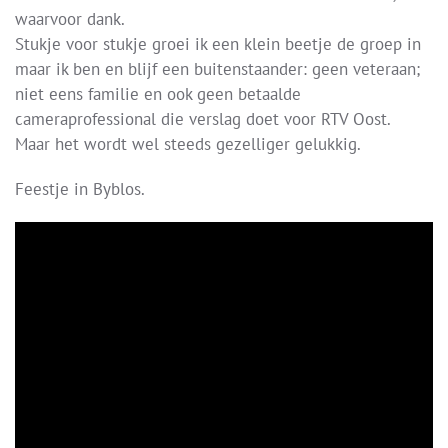
waarvoor dank.
Stukje voor stukje groei ik een klein beetje de groep in
maar ik ben en blijf een buitenstaander: geen veteraan;
niet eens familie en ook geen betaalde
cameraprofessional die verslag doet voor RTV Oost.
Maar het wordt wel steeds gezelliger gelukkig.
Feestje in Byblos.