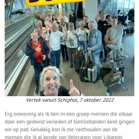
Vertek vanuit Schiphol, 7 oktober 2022
Erg onwennig als ik ben in een groep mensen die elkaar
door een gedeeld verleden of familiebanden kent gingen
we op pad. Gelukkig kon ik me vasthouden aan de
mensen die ik al kende van Veteranen voor Libanon;