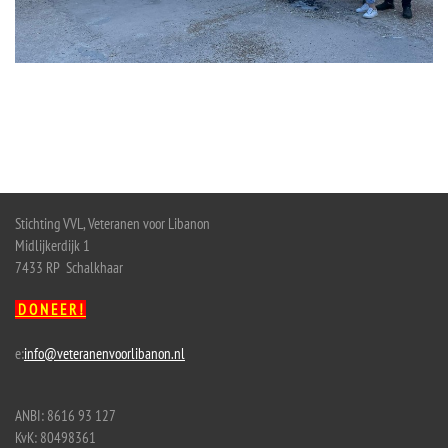
Stichting VVL, Veteranen voor Libanon
Midlijkerdijk 1
7433 RP Schalkhaar
D O N E E R !
e:
info@veteranenvoorlibanon.nl
ANBI: 8616 93 127
KvK: 80498361