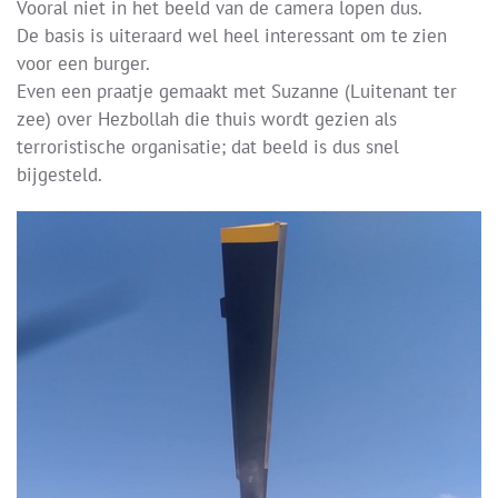
Vooral niet in het beeld van de camera lopen dus.
De basis is uiteraard wel heel interessant om te zien
voor een burger.
Even een praatje gemaakt met Suzanne (Luitenant ter
zee) over Hezbollah die thuis wordt gezien als
terroristische organisatie; dat beeld is dus snel
bijgesteld.