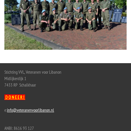
Stichting VVL, Veteranen voor Libanon
Midlijkerdijk 1
7433 RP Schalkhaar
D O N E E R !
e:
info@veteranenvoorlibanon.nl
ANBI: 8616 93 127