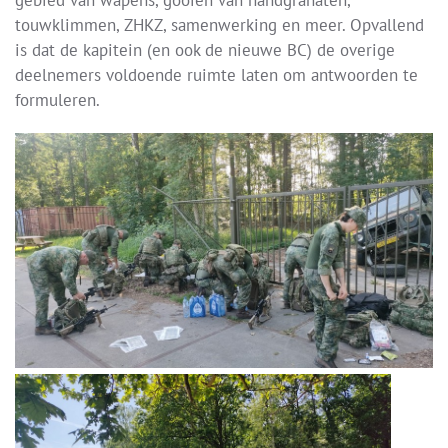
gebied van wapens, gooien van handgranaten,
touwklimmen, ZHKZ, samenwerking en meer. Opvallend
is dat de kapitein (en ook de nieuwe BC) de overige
deelnemers voldoende ruimte laten om antwoorden te
formuleren.