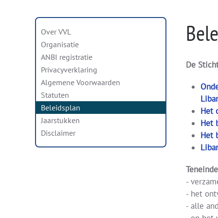
Bele
Over VVL
Organisatie
ANBI registratie
De Stic
Privacyverklaring
Algemene Voorwaarden
Onde
Statuten
Liba
Beleidsplan
Het 
Jaarstukken
Het 
Disclaimer
Het 
Liba
Teneinde
- verzam
- het on
- alle an