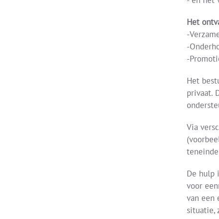
- en het
Het ontv
-Verzame
-Onderho
-Promoti
Het best
privaat.
onderste
Via vers
(voorbee
teneinde
De hulp 
voor een
van een 
situatie,