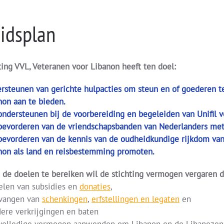
idsplan
hting VVL, Veteranen voor Libanon heeft ten doel
rsteunen van gerichte hulpacties om steun en of goederen te
non aan te bieden.
ondersteunen bij de voorbereiding en begeleiden van Unifil v
bevorderen van de vriendschapsbanden van Nederlanders met
bevorderen van de kennis van de oudheidkundige rijkdom van
non als land en reisbestemming promoten.
 de doelen te bereiken wil de stichting vermogen vergaren d
elen van subsidies en
donaties
,
tvangen van
schenkingen
,
erfstellingen en legaten
en
dere verkrijgingen en baten