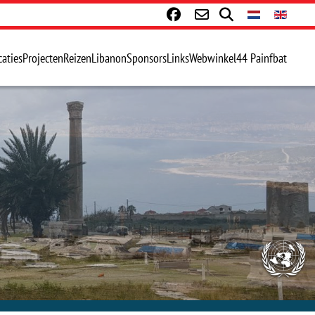
caties
Projecten
Reizen
Libanon
Sponsors
Links
Webwinkel
44 Painfbat