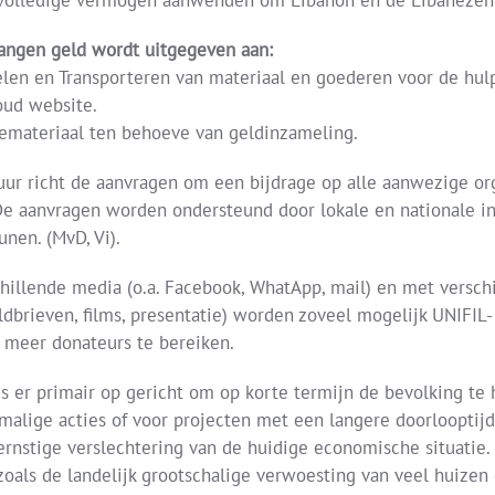
 volledige vermogen aanwenden om Libanon en de Libanezen
angen geld wordt uitgegeven aan:
len en Transporteren van materiaal en goederen voor de hul
ud website.
emateriaal ten behoeve van geldinzameling.
uur richt de aanvragen om een bijdrage op alle aanwezige org
 De aanvragen worden ondersteund door lokale en nationale ins
unen. (MvD, Vi).
chillende media (o.a. Facebook, WhatApp, mail) en met versc
ldbrieven, films, presentatie) worden zoveel mogelijk UNIFIL
 meer donateurs te bereiken.
is er primair op gericht om op korte termijn de bevolking te
malige acties of voor projecten met een langere doorlooptijd
ernstige verslechtering van de huidige economische situatie. 
 zoals de landelijk grootschalige verwoesting van veel huizen 