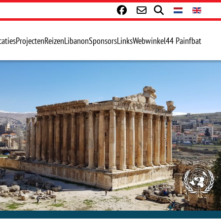
caties
Projecten
Reizen
Libanon
Sponsors
Links
Webwinkel
44 Painfbat