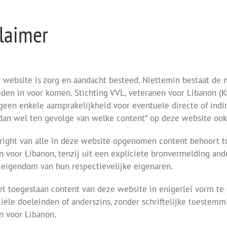
laimer
 website is zorg en aandacht besteed. Niettemin bestaat de 
eden in voor komen. Stichting VVL, veteranen voor Libanon (K
geen enkele aansprakelijkheid voor eventuele directe of indi
 dan wel ten gevolge van welke content* op deze website ook
right van alle in deze website opgenomen content behoort to
n voor Libanon, tenzij uit een expliciete bronvermelding an
h eigendom van hun respectievelijke eigenaren.
iet toegestaan content van deze website in enigerlei vorm te
ële doeleinden of anderszins, zonder schriftelijke toestemmi
n voor Libanon.