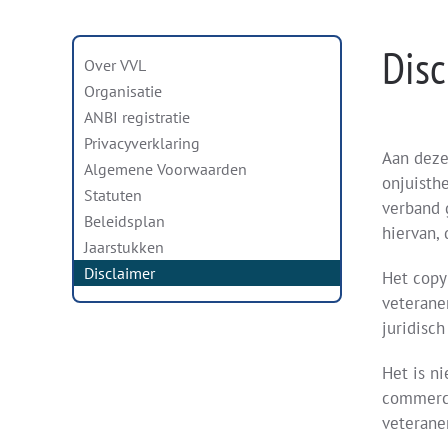
Disc
Over VVL
Organisatie
ANBI registratie
Privacyverklaring
Aan deze
Algemene Voorwaarden
onjuisth
Statuten
verband 
Beleidsplan
hiervan,
Jaarstukken
Disclaimer
Het copy
veterane
juridisc
Het is n
commerci
veterane